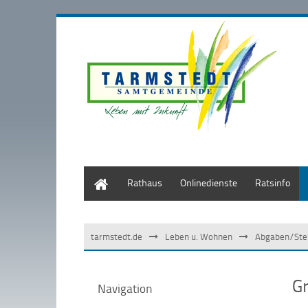
Start
Rathaus
Onlinedienste
Ratsinfo
tarmstedt.de
Leben u. Wohnen
Abgaben/Ste
G
Navigation