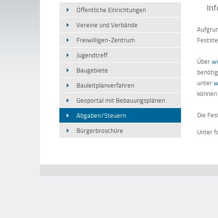
In
Öffentliche Einrichtungen
Vereine und Verbände
Aufgrun
Festste
Freiwilligen-Zentrum
Jugendtreff
Über
w
Baugebiete
benötig
unter
w
Bauleitplanverfahren
können 
Geoportal mit Bebauungsplänen
Die Fes
Abgaben/Steuern
Bürgerbroschüre
Unter 