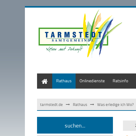
Start
Rathaus
Onlinedienste
Ratsinfo
tarmstedt.de
Rathaus
Was erledige ich Wo?
suchen...