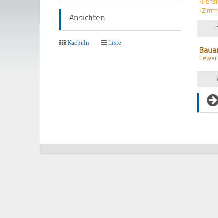
+Pensi
+Zimm
Ansichten
Kacheln
Liste
Baua
Gewer