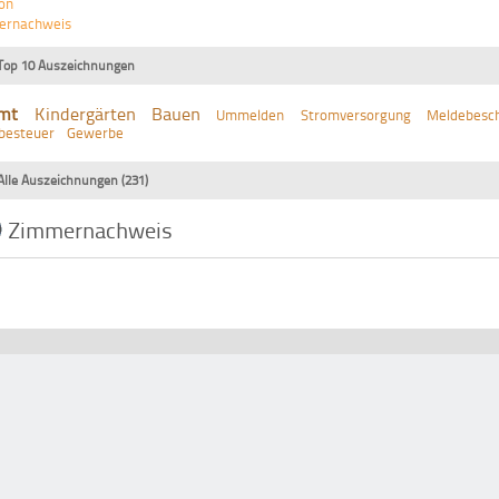
on
ernachweis
Top 10 Auszeichnungen
mt
Kindergärten
Bauen
Ummelden
Stromversorgung
Meldebesch
besteuer
Gewerbe
Alle Auszeichnungen (231)
Zimmernachweis