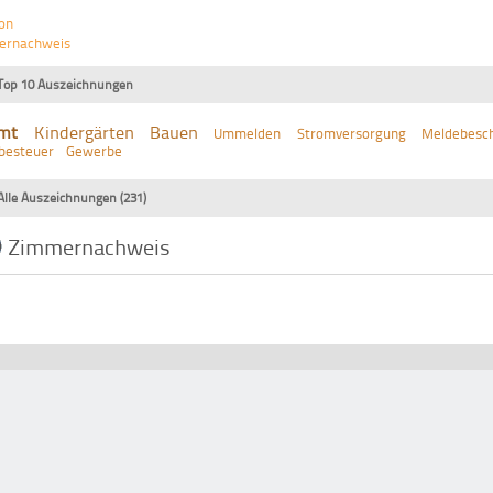
on
ernachweis
Top 10 Auszeichnungen
mt
Kindergärten
Bauen
Ummelden
Stromversorgung
Meldebesch
besteuer
Gewerbe
Alle Auszeichnungen (231)
Zimmernachweis