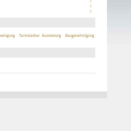
1
1
1
einigung
Tarmstedter Ausstellung
Baugenehmigung