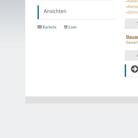
+Hotel
+Pensi
Ansichten
+Zimm
Kacheln
Liste
Baua
Gewer