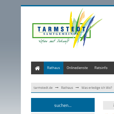
Start
Rathaus
Onlinedienste
Ratsinfo
tarmstedt.de
Rathaus
Was erledige ich Wo?
suchen...