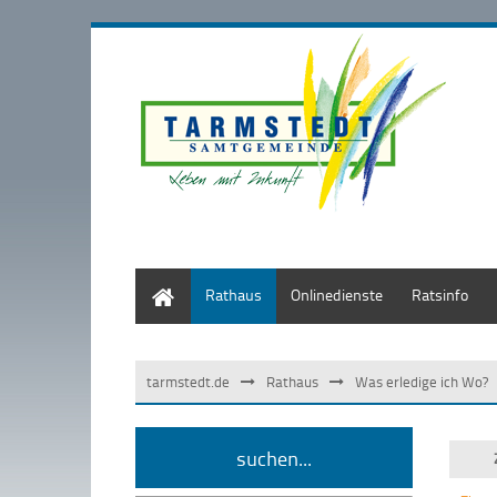
Start
Rathaus
Onlinedienste
Ratsinfo
tarmstedt.de
Rathaus
Was erledige ich Wo?
suchen...