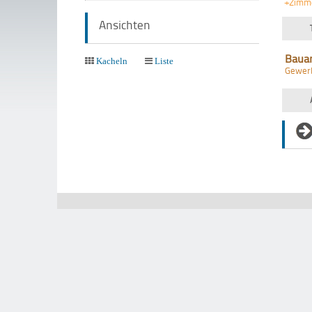
+Zimm
Ansichten
Baua
Kacheln
Liste
Gewer