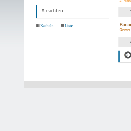
+Frem
Ansichten
Baua
Kacheln
Liste
Gewer