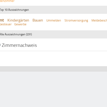
denzimmer
Top 10 Auszeichnungen
mt
Kindergärten
Bauen
Ummelden
Stromversorgung
Meldebesch
besteuer
Gewerbe
Alle Auszeichnungen (231)
Zimmernachweis