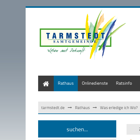
Start
Rathaus
Onlinedienste
Ratsinfo
tarmstedt.de
Rathaus
Was erledige ich Wo?
suchen...