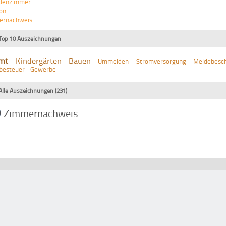
denzimmer
on
ernachweis
Top 10 Auszeichnungen
mt
Kindergärten
Bauen
Ummelden
Stromversorgung
Meldebesch
besteuer
Gewerbe
Alle Auszeichnungen (231)
Zimmernachweis