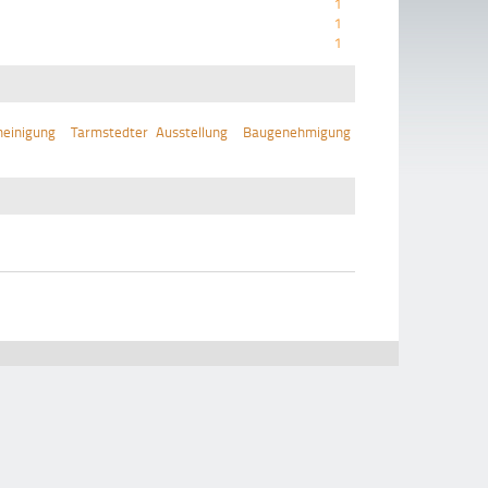
1
1
1
einigung
Tarmstedter Ausstellung
Baugenehmigung