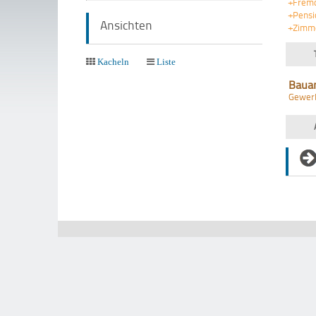
+Frem
+Pensi
Ansichten
+Zimm
Kacheln
Liste
Baua
Gewer