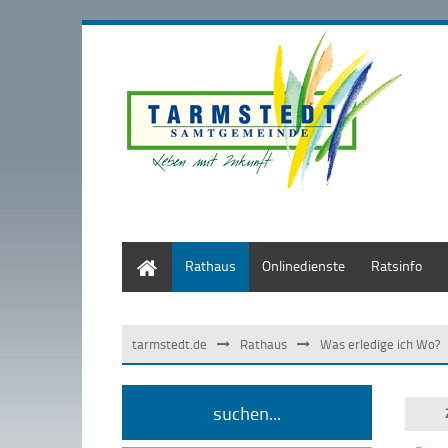
Start
Rathaus
Onlinedienste
Ratsinfo
tarmstedt.de
Rathaus
Was erledige ich Wo?
suchen...