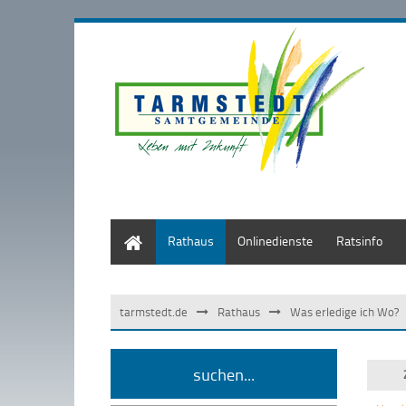
Start
Rathaus
Onlinedienste
Ratsinfo
tarmstedt.de
Rathaus
Was erledige ich Wo?
suchen...