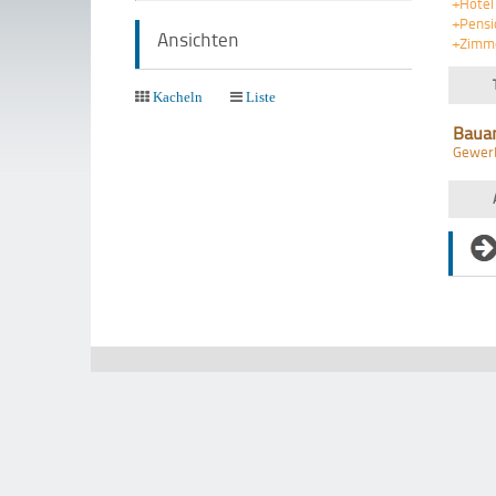
+Hotel
+Pensi
Ansichten
+Zimm
Kacheln
Liste
Baua
Gewer