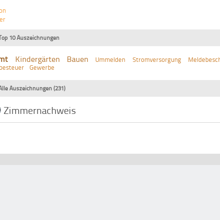
on
er
Top 10 Auszeichnungen
mt
Kindergärten
Bauen
Ummelden
Stromversorgung
Meldebesch
besteuer
Gewerbe
Alle Auszeichnungen (231)
Zimmernachweis