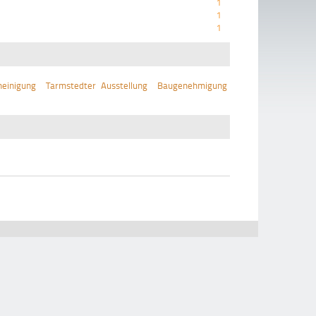
1
1
1
einigung
Tarmstedter Ausstellung
Baugenehmigung