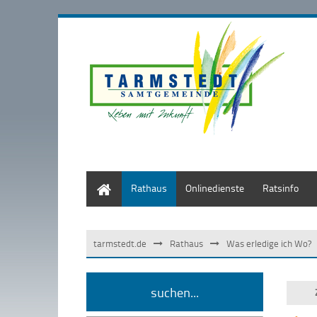
Start
Rathaus
Onlinedienste
Ratsinfo
tarmstedt.de
Rathaus
Was erledige ich Wo?
suchen...