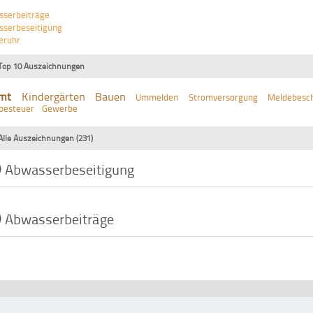
sserbeiträge
serbeseitigung
eruhr
Top 10 Auszeichnungen
mt
Kindergärten
Bauen
Ummelden
Stromversorgung
Meldebesch
besteuer
Gewerbe
Alle Auszeichnungen (231)
Abwasserbeseitigung
Abwasserbeiträge