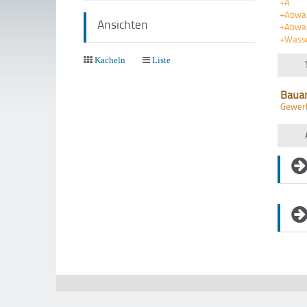
+A
+Abwa
Ansichten
+Abwas
+Wass
Kacheln
Liste
Baua
Gewer