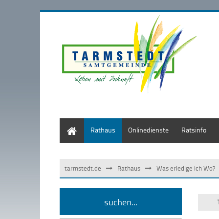
Start
Rathaus
Onlinedienste
Ratsinfo
tarmstedt.de
Rathaus
Was erledige ich Wo?
suchen...