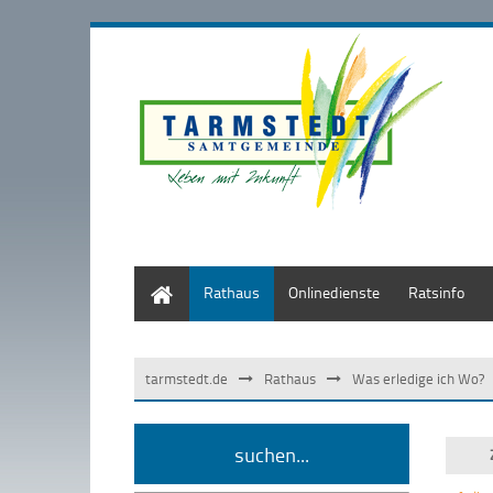
Start
Rathaus
Onlinedienste
Ratsinfo
tarmstedt.de
Rathaus
Was erledige ich Wo?
suchen...