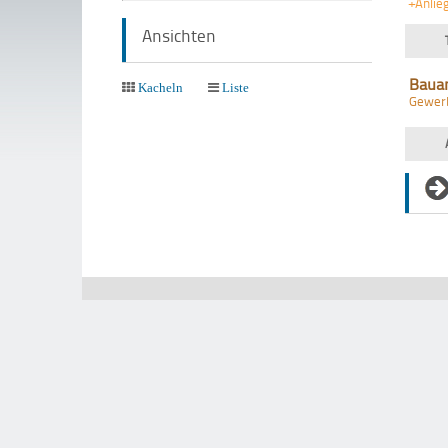
+Anlie
Ansichten
Baua
Kacheln
Liste
Gewer