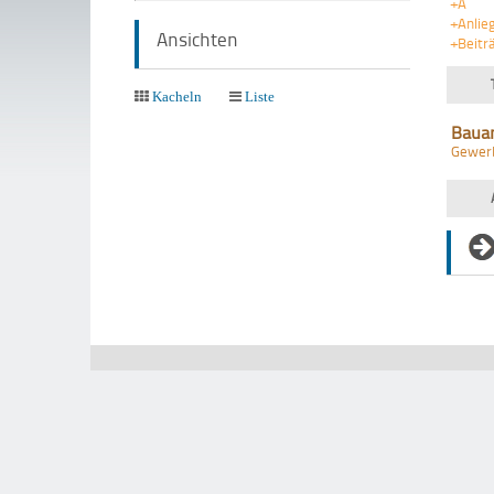
+A
+Anlie
Ansichten
+Beitr
Kacheln
Liste
Baua
Gewer