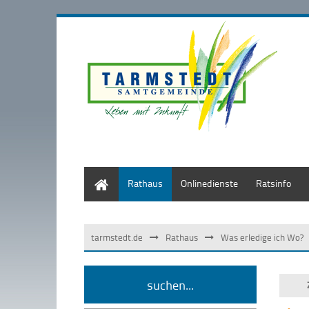
Start
Rathaus
Onlinedienste
Ratsinfo
tarmstedt.de
Rathaus
Was erledige ich Wo?
suchen...