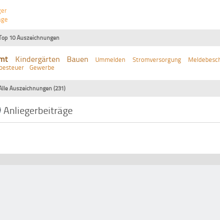
ger
äge
Top 10 Auszeichnungen
mt
Kindergärten
Bauen
Ummelden
Stromversorgung
Meldebesch
besteuer
Gewerbe
Alle Auszeichnungen (231)
Anliegerbeiträge