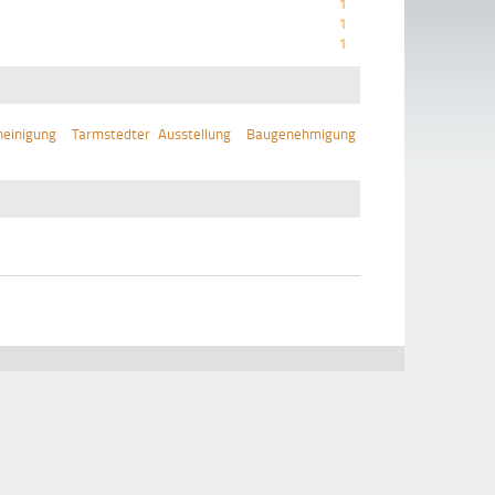
1
1
1
einigung
Tarmstedter Ausstellung
Baugenehmigung