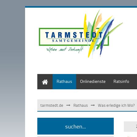
Start
Rathaus
Onlinedienste
Ratsinfo
tarmstedt.de
Rathaus
Was erledige ich Wo?
suchen...