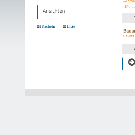
+Abme
+Meld
Ansichten
Kacheln
Liste
Baua
Gewer