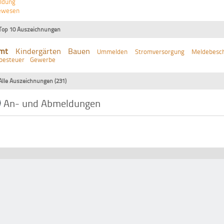
ldung
ewesen
Top 10 Auszeichnungen
mt
Kindergärten
Bauen
Ummelden
Stromversorgung
Meldebesch
besteuer
Gewerbe
Alle Auszeichnungen (231)
An- und Abmeldungen