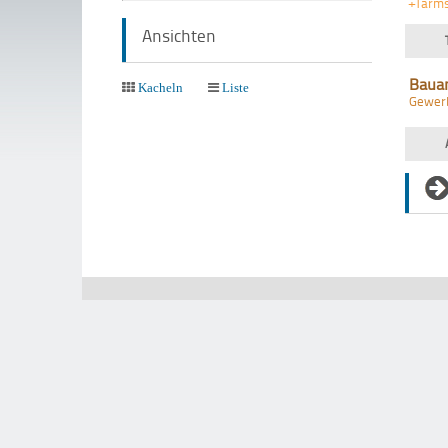
+Tarms
Ansichten
Baua
Kacheln
Liste
Gewer