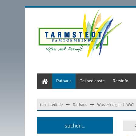
Start
Rathaus
Onlinedienste
Ratsinfo
tarmstedt.de
Rathaus
Was erledige ich Wo?
suchen...