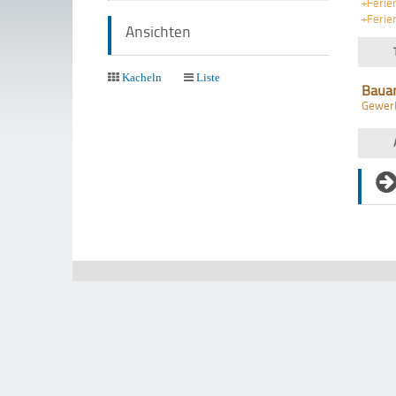
+Ferie
+Ferie
Ansichten
Kacheln
Liste
Baua
Gewer