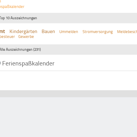
n
nspaßkalender
Top 10 Auszeichnungen
mt
Kindergärten
Bauen
Ummelden
Stromversorgung
Meldebesch
besteuer
Gewerbe
Alle Auszeichnungen (231)
Ferienspaßkalender