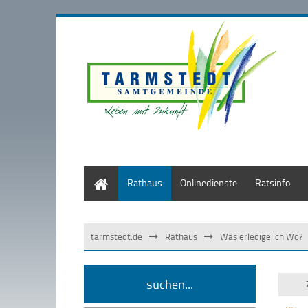
Start
Rathaus
Onlinedienste
Ratsinfo
tarmstedt.de
Rathaus
Was erledige ich Wo?
suchen...