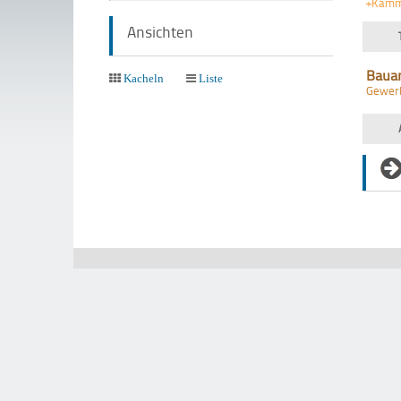
+Kämm
Ansichten
Baua
Kacheln
Liste
Gewer