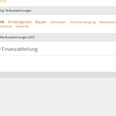
erei
Top 10 Auszeichnungen
mt
Kindergärten
Bauen
Ummelden
Stromversorgung
Meldebesch
besteuer
Gewerbe
Alle Auszeichnungen (231)
Finanzabteilung