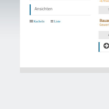
+Entw
Ansichten
Baua
Kacheln
Liste
Gewer