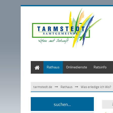
Start
Rathaus
Onlinedienste
Ratsinfo
tarmstedt.de
Rathaus
Was erledige ich Wo?
suchen...