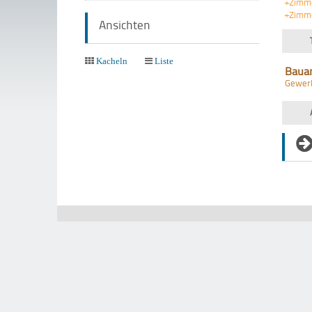
+Zimm
+Zimm
Ansichten
Kacheln
Liste
Baua
Gewer