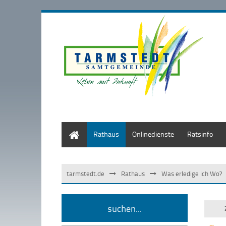
Start
Rathaus
Onlinedienste
Ratsinfo
tarmstedt.de
Rathaus
Was erledige ich Wo?
suchen...