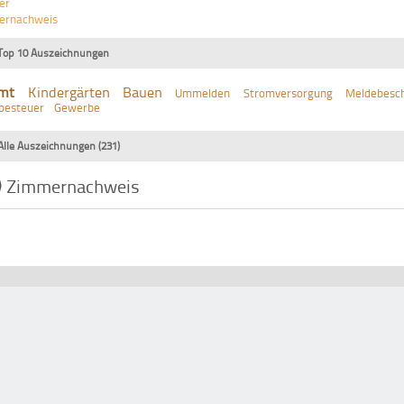
er
ernachweis
Top 10 Auszeichnungen
mt
Kindergärten
Bauen
Ummelden
Stromversorgung
Meldebesch
besteuer
Gewerbe
Alle Auszeichnungen (231)
Zimmernachweis