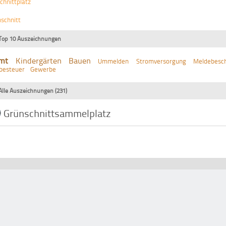
chnittplatz
schnitt
Top 10 Auszeichnungen
mt
Kindergärten
Bauen
Ummelden
Stromversorgung
Meldebesch
besteuer
Gewerbe
Alle Auszeichnungen (231)
Grünschnittsammelplatz