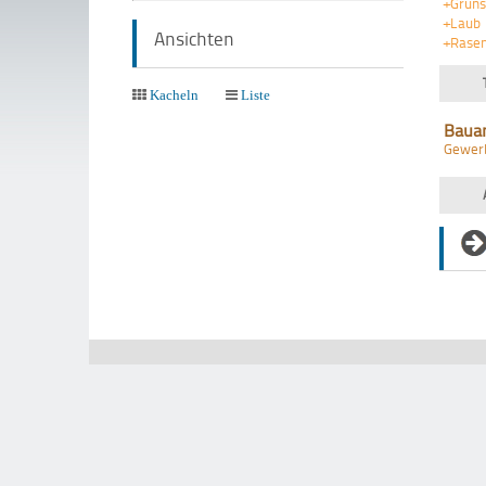
+Grüns
+Laub
Ansichten
+Rasen
Kacheln
Liste
Baua
Gewer