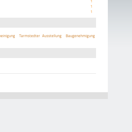
1
1
1
einigung
Tarmstedter Ausstellung
Baugenehmigung