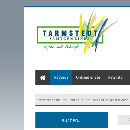
Start
Rathaus
Onlinedienste
Ratsinfo
tarmstedt.de
Rathaus
Was erledige ich Wo?
suchen...