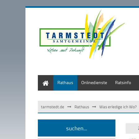
Start
Rathaus
Onlinedienste
Ratsinfo
tarmstedt.de
Rathaus
Was erledige ich Wo?
suchen...