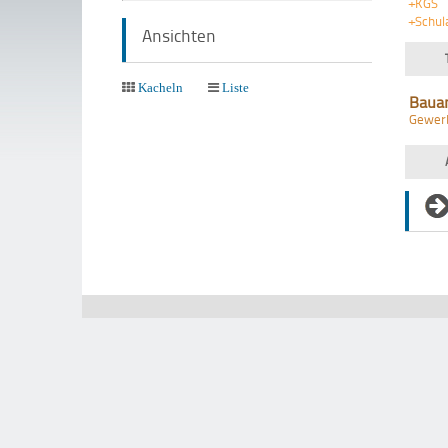
+KGS
+Schul
Ansichten
Kacheln
Liste
Baua
Gewer