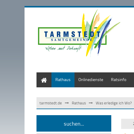
Start
Rathaus
Onlinedienste
Ratsinfo
tarmstedt.de
Rathaus
Was erledige ich Wo?
suchen...