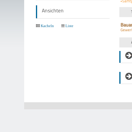
+Samt
Ansichten
Baua
Kacheln
Liste
Gewer