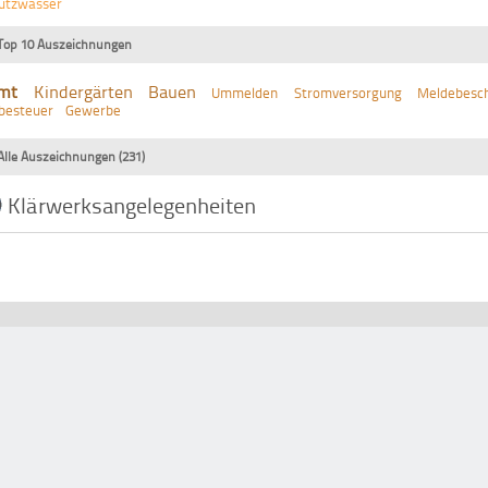
utzwasser
Top 10 Auszeichnungen
mt
Kindergärten
Bauen
Ummelden
Stromversorgung
Meldebesch
besteuer
Gewerbe
Alle Auszeichnungen (231)
Klärwerksangelegenheiten