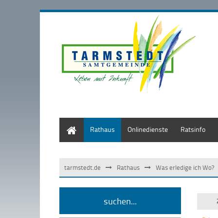
Start
Rathaus
Onlinedienste
Ratsinfo
tarmstedt.de
Rathaus
Was erledige ich Wo?
suchen...