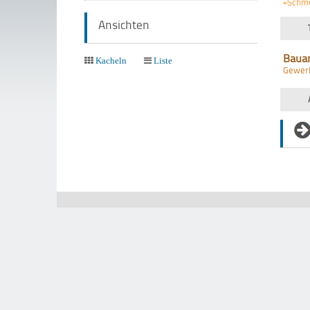
+Schm
Ansichten
Baua
Kacheln
Liste
Gewer