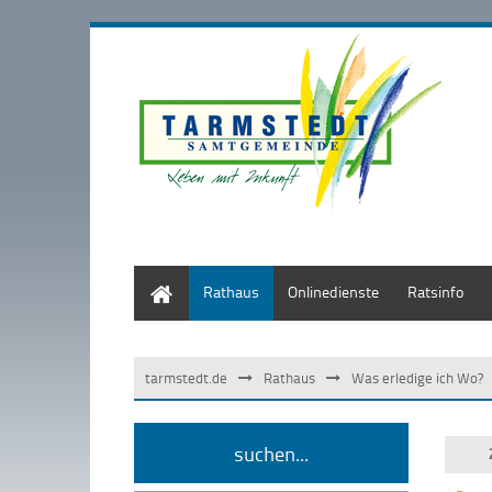
Start
Rathaus
Onlinedienste
Ratsinfo
tarmstedt.de
Rathaus
Was erledige ich Wo?
suchen...