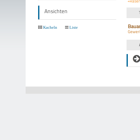
+Rasen
Ansichten
Baua
Kacheln
Liste
Gewer