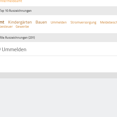
ohnermeldeamt
Top 10 Auszeichnungen
mt
Kindergärten
Bauen
Ummelden
Stromversorgung
Meldebesch
besteuer
Gewerbe
Alle Auszeichnungen (231)
Ummelden