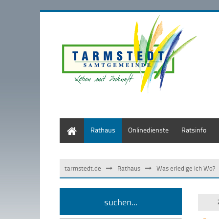
Start
Rathaus
Onlinedienste
Ratsinfo
tarmstedt.de
Rathaus
Was erledige ich Wo?
suchen...