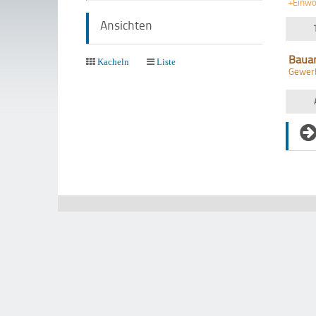
+Einw
Ansichten
Baua
Kacheln
Liste
Gewer