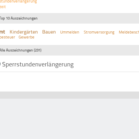
stundenverlängerung
zeit
Top 10 Auszeichnungen
mt
Kindergärten
Bauen
Ummelden
Stromversorgung
Meldebesch
besteuer
Gewerbe
Alle Auszeichnungen (231)
Sperrstundenverlängerung