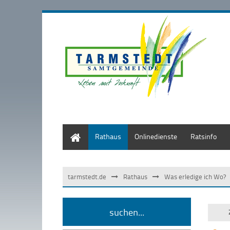
Start
Rathaus
Onlinedienste
Ratsinfo
tarmstedt.de
Rathaus
Was erledige ich Wo?
suchen...