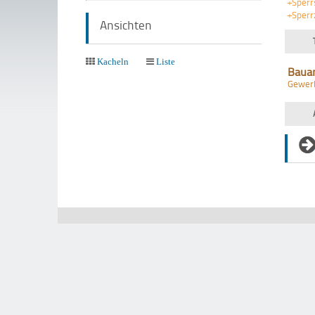
+Sperr
+Sperr
Ansichten
Kacheln
Liste
Baua
Gewer