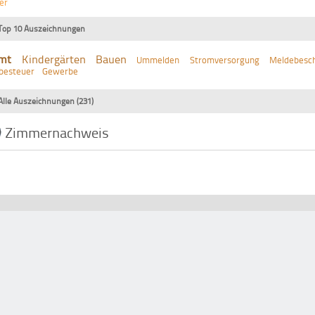
er
Top 10 Auszeichnungen
mt
Kindergärten
Bauen
Ummelden
Stromversorgung
Meldebesch
besteuer
Gewerbe
Alle Auszeichnungen (231)
Zimmernachweis