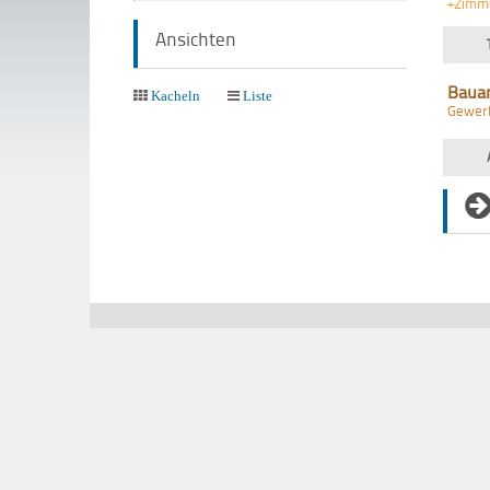
+Zimm
Ansichten
Baua
Kacheln
Liste
Gewer