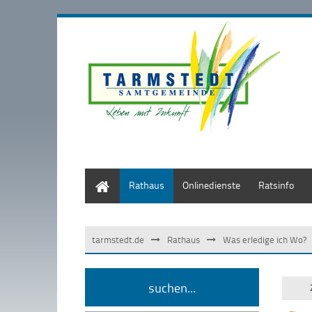
Start
Rathaus
Onlinedienste
Ratsinfo
tarmstedt.de
Rathaus
Was erledige ich Wo?
suchen...