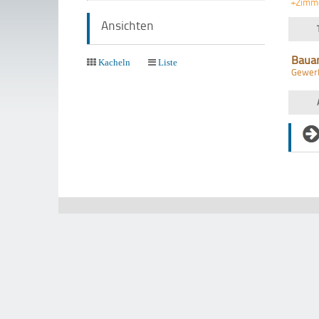
+Zimm
Ansichten
Baua
Kacheln
Liste
Gewer