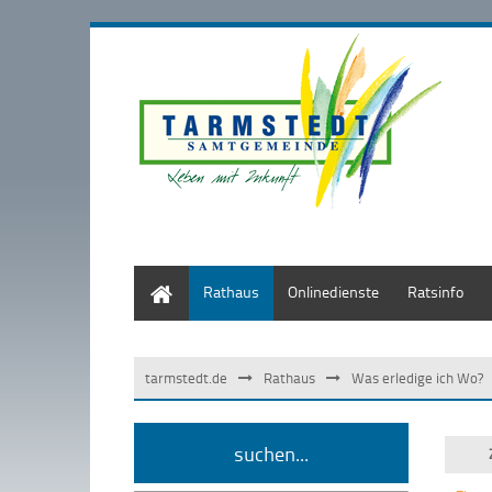
Start
Rathaus
Onlinedienste
Ratsinfo
tarmstedt.de
Rathaus
Was erledige ich Wo?
suchen...