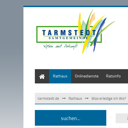
Start
Rathaus
Onlinedienste
Ratsinfo
tarmstedt.de
Rathaus
Was erledige ich Wo?
suchen...