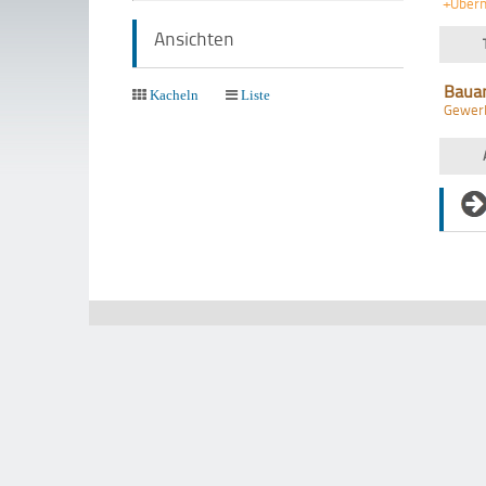
+Über
Ansichten
Baua
Kacheln
Liste
Gewer