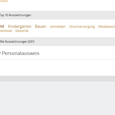
wesen
o
Top 10 Auszeichnungen
mt
Kindergärten
Bauen
Ummelden
Stromversorgung
Meldebesch
besteuer
Gewerbe
Alle Auszeichnungen (231)
Personalausweis