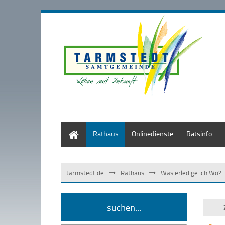
Start
Rathaus
Onlinedienste
Ratsinfo
tarmstedt.de
Rathaus
Was erledige ich Wo?
suchen...