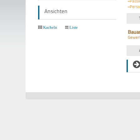
+Pass
+Pers
Ansichten
Kacheln
Liste
Baua
Gewer