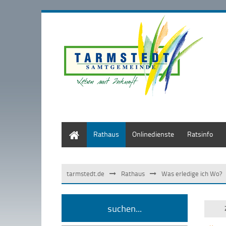
Start
Rathaus
Onlinedienste
Ratsinfo
tarmstedt.de
Rathaus
Was erledige ich Wo?
suchen...