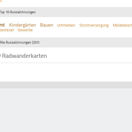
n
Top 10 Auszeichnungen
mt
Kindergärten
Bauen
Ummelden
Stromversorgung
Meldebesch
besteuer
Gewerbe
Alle Auszeichnungen (231)
Radwanderkarten