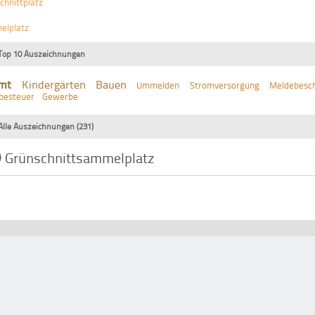
chnittplatz
elplatz
Top 10 Auszeichnungen
mt
Kindergärten
Bauen
Ummelden
Stromversorgung
Meldebesch
besteuer
Gewerbe
Alle Auszeichnungen (231)
Grünschnittsammelplatz