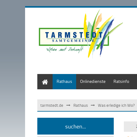
Start
Rathaus
Onlinedienste
Ratsinfo
tarmstedt.de
Rathaus
Was erledige ich Wo?
suchen...