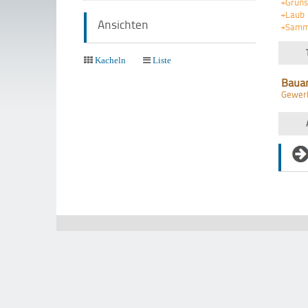
+Grüns
+Laub
Ansichten
+Samm
Kacheln
Liste
Baua
Gewer