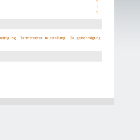
1
1
1
einigung
Tarmstedter Ausstellung
Baugenehmigung