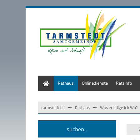
Start
Rathaus
Onlinedienste
Ratsinfo
tarmstedt.de
Rathaus
Was erledige ich Wo?
suchen...