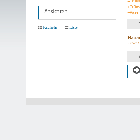
+Grün
+Grüns
Ansichten
+Rasen
Kacheln
Liste
Baua
Gewer