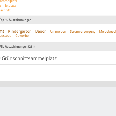
sammelplatz
chnittplatz
schnitt
Top 10 Auszeichnungen
mt
Kindergärten
Bauen
Ummelden
Stromversorgung
Meldebesch
besteuer
Gewerbe
Alle Auszeichnungen (231)
Grünschnittsammelplatz