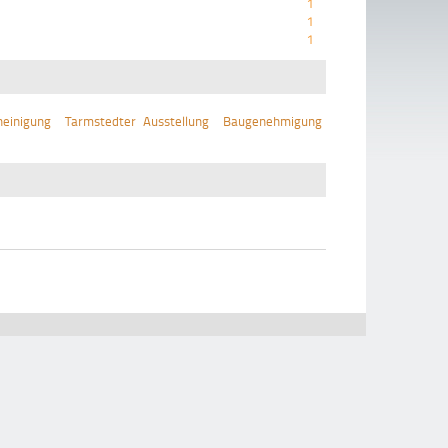
1
1
1
einigung
Tarmstedter Ausstellung
Baugenehmigung