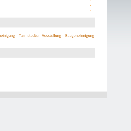
1
1
1
einigung
Tarmstedter Ausstellung
Baugenehmigung