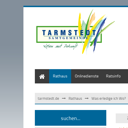
Start
Rathaus
Onlinedienste
Ratsinfo
tarmstedt.de
Rathaus
Was erledige ich Wo?
suchen...