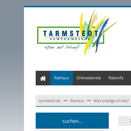
Start
Rathaus
Onlinedienste
Ratsinfo
tarmstedt.de
Rathaus
Was erledige ich Wo?
suchen...