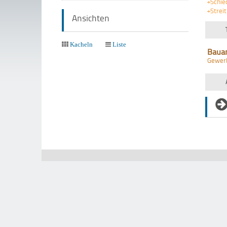
+Schi
+Streit
Ansichten
Kacheln
Liste
Baua
Gewer