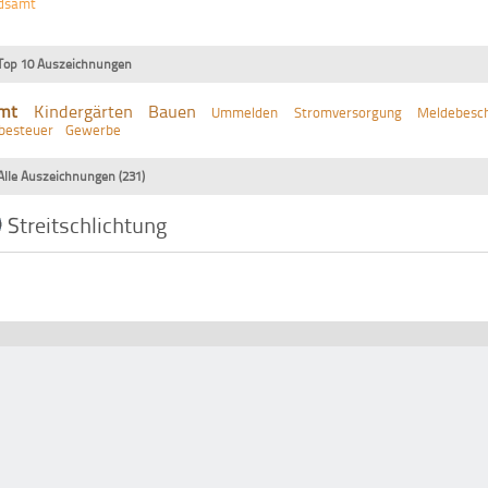
edsamt
Top 10 Auszeichnungen
mt
Kindergärten
Bauen
Ummelden
Stromversorgung
Meldebesch
besteuer
Gewerbe
Alle Auszeichnungen (231)
Streitschlichtung