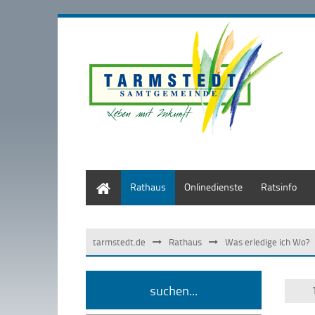
Start
Rathaus
Onlinedienste
Ratsinfo
tarmstedt.de
Rathaus
Was erledige ich Wo?
suchen...