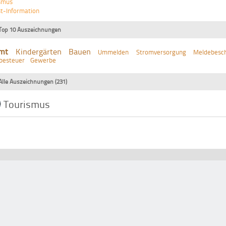
smus
st-Information
Top 10 Auszeichnungen
mt
Kindergärten
Bauen
Ummelden
Stromversorgung
Meldebesch
besteuer
Gewerbe
Alle Auszeichnungen (231)
Tourismus