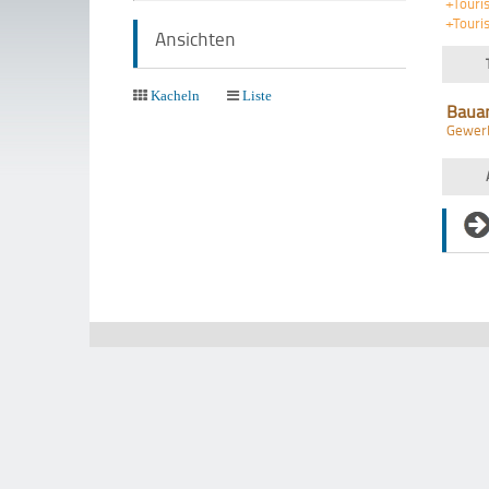
+Touri
+Touri
Ansichten
Kacheln
Liste
Baua
Gewer