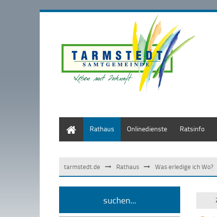
Start
Rathaus
Onlinedienste
Ratsinfo
tarmstedt.de
Rathaus
Was erledige ich Wo?
suchen...