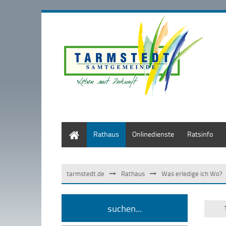
Start
Rathaus
Onlinedienste
Ratsinfo
tarmstedt.de
Rathaus
Was erledige ich Wo?
suchen...