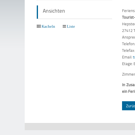
Ansichten
Ferien
Touris
Hepste
Kacheln
Liste
27412 
Ansprec
Telefon
Telefax
Email:
t
Etage: 
Zimmer
In Zusa
ein Fer
Zurü