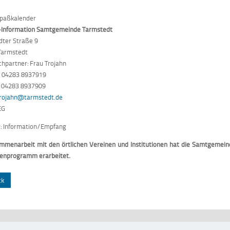
spaßkalender
t-Information Samtgemeinde Tarmstedt
dter Straße 9
Tarmstedt
hpartner: Frau Trojahn
: 04283 8937919
: 04283 8937909
rojahn@tarmstedt.de
EG
: Information/Empfang
mmenarbeit mit den örtlichen Vereinen und Institutionen hat die Samtgemei
ienprogramm erarbeitet.
ck