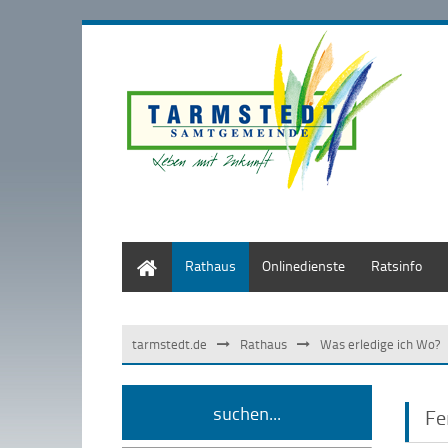
Start
Rathaus
Onlinedienste
Ratsinfo
tarmstedt.de
Rathaus
Was erledige ich Wo?
suchen...
Fe