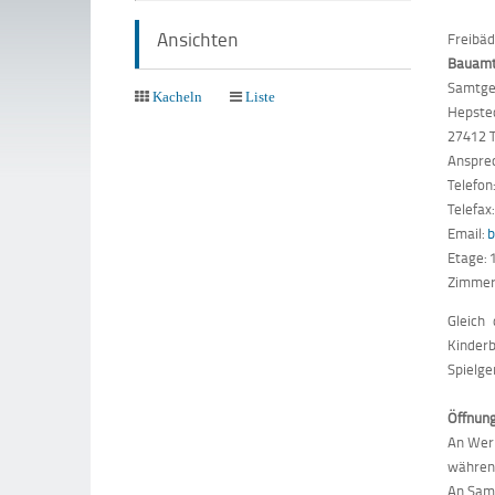
Ansichten
Freibä
Bauam
Samtge
Kacheln
Liste
Hepste
27412 
Ansprec
Telefo
Telefax
Email:
b
Etage: 
Zimmer:
Gleich
Kinder
Spielge
Öffnung
An Wer
währen
An Sa