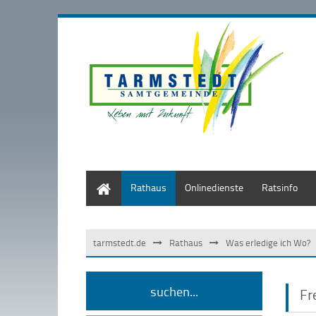
Start
Rathaus
Onlinedienste
Ratsinfo
tarmstedt.de
Rathaus
Was erledige ich Wo?
suchen...
Fr