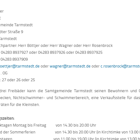
der
t
meinde Tarmstedt
dter Straße 9
Tarmstedt
hpartner: Herr Böttjer oder Herr Wagner oder Herr Rosenbrock
n: 04283 8937927 oder 04283 8937926 oder 04283 8937925
: 04283 8937909
oettjer@tarmstedt.de
oder
wagner@tarmstedt.de
oder
c.rosenbrock@tarmst
1. OG
 27 oder 26 oder 25
 drei Freibäder kann die Samtgemeinde Tarmstedt seinen Bewohnern und Gä
becken, Nichtschwimmer- und Schwimmerbereich, eine Verkaufsstelle für das
räten für die Kleinsten.
szeiten:
ktagen Montag bis Freitag von 14.30 bis 20.00 Uhr
d der Sommerferien von 14.30 bis 20.00 Uhr (in Kirchtimke von 13.00 bi
mstagen von 11.00 bis 19.00 Uhr (in Kirchtimke von 13.00 bis 