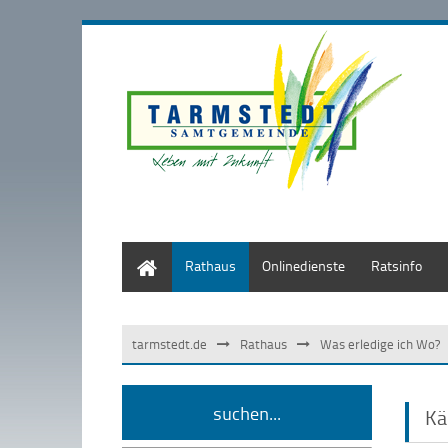
Start
Rathaus
Onlinedienste
Ratsinfo
tarmstedt.de
Rathaus
Was erledige ich Wo?
suchen...
Kä