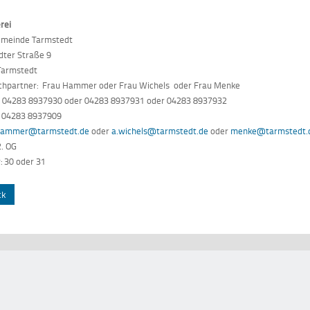
rei
meinde Tarmstedt
dter Straße 9
Tarmstedt
chpartner: Frau Hammer oder Frau Wichels oder Frau Menke
n: 04283 8937930 oder 04283 8937931 oder 04283 8937932
: 04283 8937909
hammer@tarmstedt.de
oder
a.wichels@tarmstedt.de
oder
menke@tarmstedt.
2. OG
 30 oder 31
ck