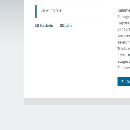
Ansichten
Kämme
Samtge
Hepste
Kacheln
Liste
27412 
Anspre
Telefo
Telefax
Email:
Etage: 
Zimmer:
Zurü