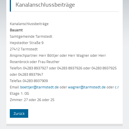
Kanalanschlussbeiträge
Kanalanschlussbeiträge
Bauamt
Samtgemeinde Tarmstedt
Hepstedter Straße 9
27412 Tarmstedt
Ansprechpartner: Herr Böttjer oder Herr Wagner oder Herr
Rosenbrock oder Frau Reuther
Telefon: 04283 8937927 oder 04283 8937926 oder 04283 8937925
oder 04283 8937947
Telefax: 04283 8937909
Email:
boettjer@tarmstedt.de
oder
wagner@tarmstedt.de
oder
c.rosen
Etage: 1. OG
Zimmer: 27 oder 26 oder 25
Zurück