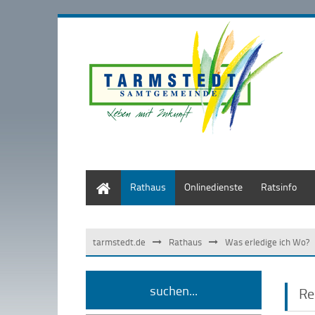
Start
Rathaus
Onlinedienste
Ratsinfo
tarmstedt.de
Rathaus
Was erledige ich Wo?
suchen...
Re