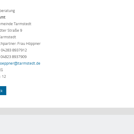
beratung
amt
meinde Tarmstedt
dter Straße 9
Tarmstedt
chpartner: Frau Höppner
: 04283 8937912
: 04823 8937909
hoeppner@tarmstedt.de
EG
: 12
ck