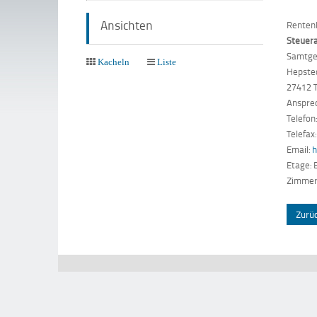
Ansichten
Renten
Steuer
Samtge
Kacheln
Liste
Hepste
27412 
Anspre
Telefon
Telefax
Email:
Etage: 
Zimmer
Zurü