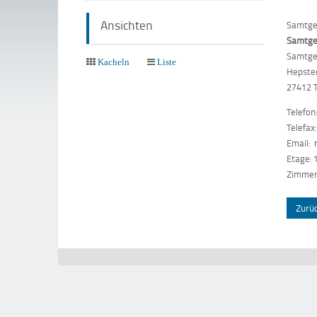
Ansichten
Samtge
Samtge
Samtge
Kacheln
Liste
Hepste
27412 
Telefon
Telefax
Email:
Etage: 
Zimmer
Zurü