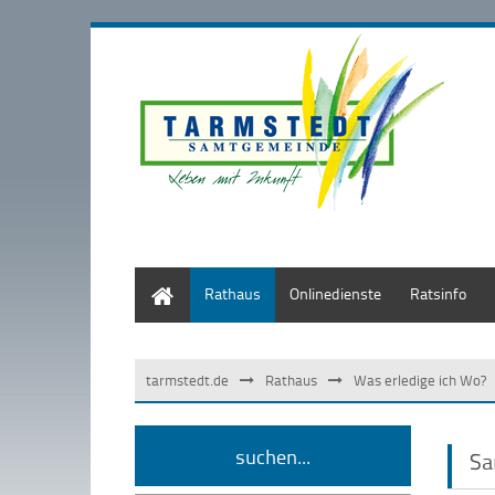
Start
Rathaus
Onlinedienste
Ratsinfo
tarmstedt.de
Rathaus
Was erledige ich Wo?
suchen...
Sa