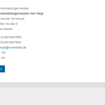
meindebürgermeister
meindebürgermeister Herr Moje
meinde Tarmstedt
dter Straße 9
Tarmstedt
: 04283 8937900
: 04283 8937909
moje@tarmstedt.de
1. OG
: 29
ck