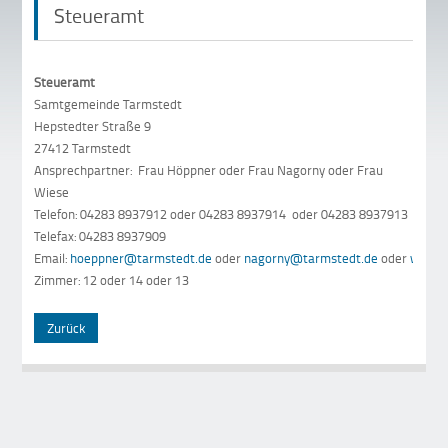
Steueramt
Steueramt
Samtgemeinde Tarmstedt
Hepstedter Straße 9
27412 Tarmstedt
Ansprechpartner: Frau Höppner oder Frau Nagorny oder Frau
Wiese
Telefon: 04283 8937912 oder 04283 8937914 oder 04283 8937913
Telefax: 04283 8937909
Email:
hoeppner@tarmstedt.de
oder
nagorny@tarmstedt.de
oder
wiese
Zimmer: 12 oder 14 oder 13
Zurück