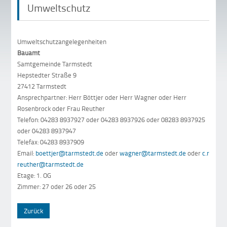
Umweltschutz
Umweltschutzangelegenheiten
Bauamt
Samtgemeinde Tarmstedt
Hepstedter Straße 9
27412 Tarmstedt
Ansprechpartner: Herr Böttjer oder Herr Wagner oder Herr
Rosenbrock oder Frau Reuther
Telefon: 04283 8937927 oder 04283 8937926 oder 08283 8937925
oder 04283 8937947
Telefax: 04283 8937909
Email:
boettjer@tarmstedt.de
oder
wagner@tarmstedt.de
oder
c.rosen
reuther@tarmstedt.de
Etage: 1. OG
Zimmer: 27 oder 26 oder 25
Zurück