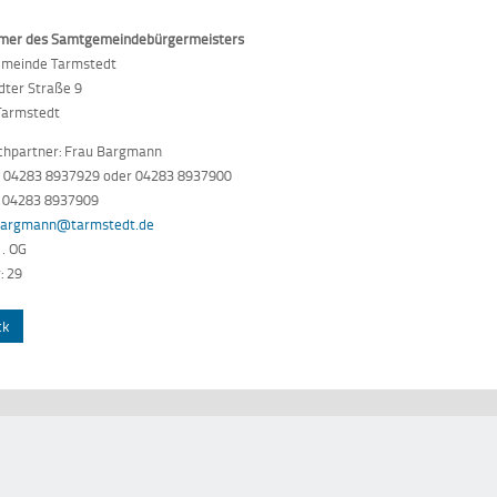
mer des Samtgemeindebürgermeisters
meinde Tarmstedt
dter Straße 9
Tarmstedt
chpartner: Frau Bargmann
n: 04283 8937929 oder 04283 8937900
: 04283 8937909
bargmann@tarmstedt.de
1. OG
: 29
ck