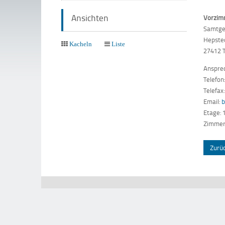
Ansichten
Vorzim
Samtge
Hepste
Kacheln
Liste
27412 
Anspre
Telefo
Telefax
Email:
Etage: 
Zimmer
Zurü