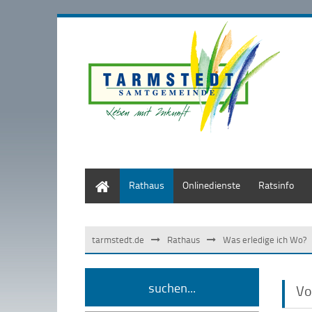
Start
Rathaus
Onlinedienste
Ratsinfo
tarmstedt.de
Rathaus
Was erledige ich Wo?
suchen...
Vo