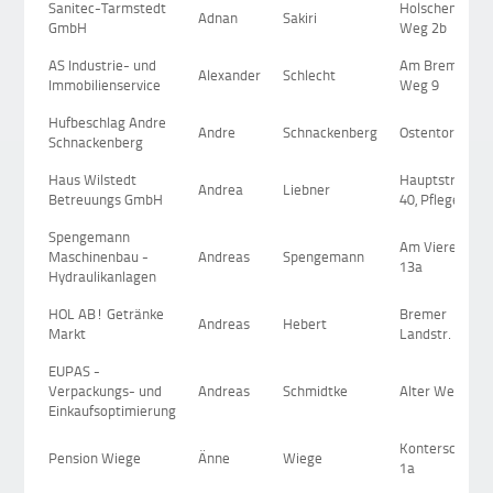
Sanitec-Tarmstedt
Holschendorfe
Adnan
Sakiri
GmbH
Weg 2b
AS Industrie- und
Am Bremer
Alexander
Schlecht
Immobilienservice
Weg 9
Hufbeschlag Andre
Andre
Schnackenberg
Ostentor 10
Schnackenberg
Haus Wilstedt
Hauptstraße
Andrea
Liebner
Betreuungs GmbH
40, Pflegeheim
Spengemann
Am Vierenber
Maschinenbau -
Andreas
Spengemann
13a
Hydraulikanlagen
HOL AB! Getränke
Bremer
Andreas
Hebert
Markt
Landstr. 3 a
EUPAS -
Verpackungs- und
Andreas
Schmidtke
Alter Weg 5
Einkaufsoptimierung
Konterschaft
Pension Wiege
Änne
Wiege
1a