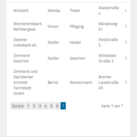
Waldstraße
Windstill
Monika
Thiele
Weste
4
Wochenendpark
Wörpeweg
Simon
Pfleging
Tarms
Rethbergsee
51
Zevener
Poststraße
Stefan
Heibel
Tarms
Volksbank eG
5
Zimmerei
Wilstedter
Stefan
Gieschen
Tarms
Gieschen
Straße 3
Zimmerei und
Dachdecker
Bremer
Schmidt
Bernd
Westermann
Landstraße
Tarms
Tarmstedt
29
GmbH
Zurück
1
2
3
4
5
6
7
Seite 7 von 7