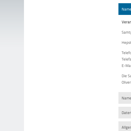
Name 
Veran
Samt
Hepst
Telef
Telef
E-Mai
Die S
Olive
Name 
Daten
Allge