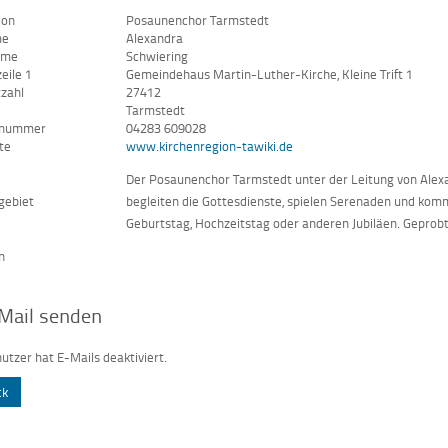
ion
Posaunenchor Tarmstedt
me
Alexandra
ame
Schwiering
eile 1
Gemeindehaus Martin-Luther-Kirche, Kleine Trift 1
tzahl
27412
Tarmstedt
nnummer
04283 609028
te
www.kirchenregion-tawiki.de
Der Posaunenchor Tarmstedt unter der Leitung von Alexa
gebiet
begleiten die Gottesdienste, spielen Serenaden und ko
Geburtstag, Hochzeitstag oder anderen Jubiläen. Geprob
n
Mail senden
utzer hat E-Mails deaktiviert.
ck