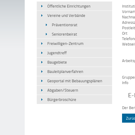
Öffentliche Einrichtungen
Institut
Vorna
Vereine und Verbände
Nachn
Adressz
Präventionsrat
Postlei
Ort
Seniorenbeirat
Telefo
Freiwilligen-Zentrum
Websei
Jugendtreff
Arbeits
Baugebiete
Bauleitplanverfahren
Gruppe
Geoportal mit Bebauungsplänen
Info
Abgaben/Steuern
E-
Bürgerbroschüre
Der Ben
Zurü