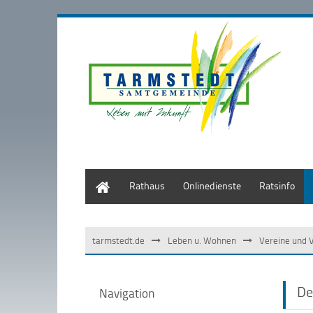
Start
Rathaus
Onlinedienste
Ratsinfo
tarmstedt.de
Leben u. Wohnen
Vereine und 
De
Navigation