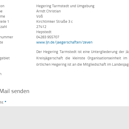
ion
Hegering Tarmstedt und Umgebung
me
Arndt Christian
ame
Voß
eile 1
Kirchtimker Straße 3 c
tzahl
27412
Hepstedt
nnummer
04283 955707
te
www.ljn.de/jaegerschaften/zeven
Der Hegering Tarmstedt ist eine Untergliederung der 
gebiet
Kreisjägerschaft die kleinste Organisationseinheit i
örtlichen Hegering ist an die Mitgliedschaft im Landesjag
n
Mail senden
cht
*