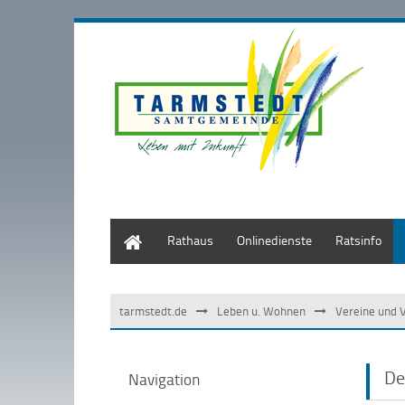
Start
Rathaus
Onlinedienste
Ratsinfo
tarmstedt.de
Leben u. Wohnen
Vereine und 
De
Navigation