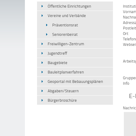
Öffentliche Einrichtungen
Institut
Vorna
Vereine und Verbände
Nachn
Adressz
Präventionsrat
Postlei
Ort
Seniorenbeirat
Telefo
Freiwilligen-Zentrum
Websei
Jugendtreff
Arbeits
Baugebiete
Bauleitplanverfahren
Gruppe
Geoportal mit Bebauungsplänen
Info
Abgaben/Steuern
E-
Bürgerbroschüre
Nachri